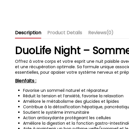
Description
Product Details
Reviews
(0)
DuoLife Night – Sommei
Offrez à votre corps et votre esprit une nuit paisible av
et une récupération optimale. Sa formule unique associe
essentielles, pour apaiser votre système nerveux et pré
Bienfaits :
Favorise un sommeil naturel et réparateur
Réduit la tension et l’anxiété, favorise la relaxation
Améliore le métabolisme des glucides et lipides
Contribue à la détoxification hépatique, pancréatiqu
Soutient le système immunitaire
Action antioxydante protégeant les cellules
Améliore la digestion et la fonction gastro-intestina
Aide à maintenir un bon rythme veille/sommeil et l