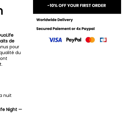
n
uoLife
raits de
nnus pour
 qualité du
sont
t.
a nuit
ife Night —