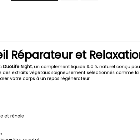
l Réparateur et Relaxatio
ec
DuoLife Night
, un complément liquide 100 % naturel conçu pour
 des extraits végétaux soigneusement sélectionnés comme la val
parer votre corps à un repos régénérateur.
e et rénale
le
e bien-être mental