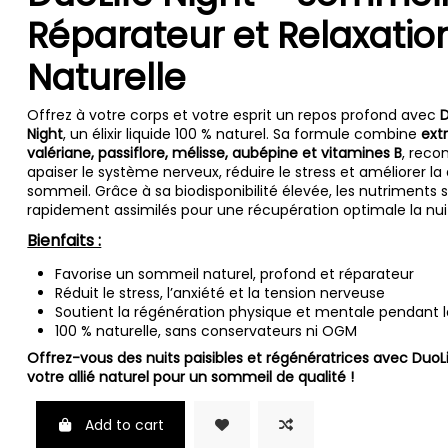
Réparateur et Relaxatio
Naturelle
Offrez à votre corps et votre esprit un repos profond avec
D
Night
, un élixir liquide 100 % naturel. Sa formule combine
ext
valériane, passiflore, mélisse, aubépine et vitamines B
, reco
apaiser le système nerveux, réduire le stress et améliorer la
sommeil. Grâce à sa biodisponibilité élevée, les nutriments 
rapidement assimilés pour une récupération optimale la nui
Bienfaits :
Favorise un sommeil naturel, profond et réparateur
Réduit le stress, l’anxiété et la tension nerveuse
Soutient la régénération physique et mentale pendant l
100 % naturelle, sans conservateurs ni OGM
Offrez-vous des nuits paisibles et régénératrices avec DuoL
votre allié naturel pour un sommeil de qualité !
Add to cart