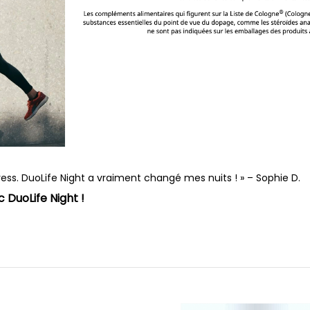
ress. DuoLife Night a vraiment changé mes nuits ! » – Sophie D.
c DuoLife Night !