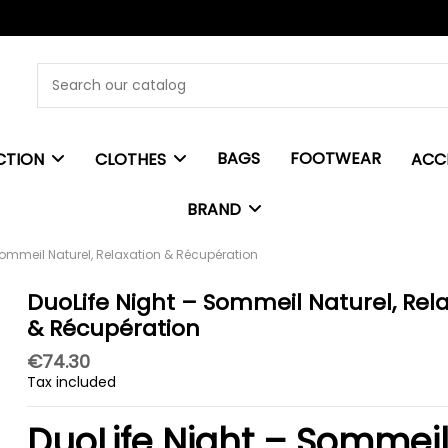
BAGS
FOOTWEAR
CTION
CLOTHES
ACC
BRAND
Sommeil Naturel, Relaxation & Récupération
DuoLife Night – Sommeil Naturel, Rel
& Récupération
€74.30
Tax included
DuoLife Night – Sommei