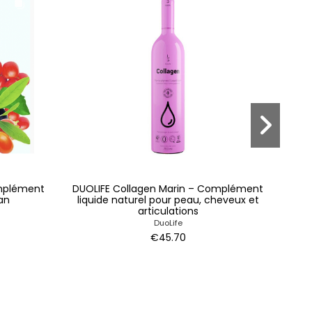
omplément
DUOLIFE Collagen Marin – Complément
ProB
an
liquide naturel pour peau, cheveux et
articulations
DuoLife
€45.70