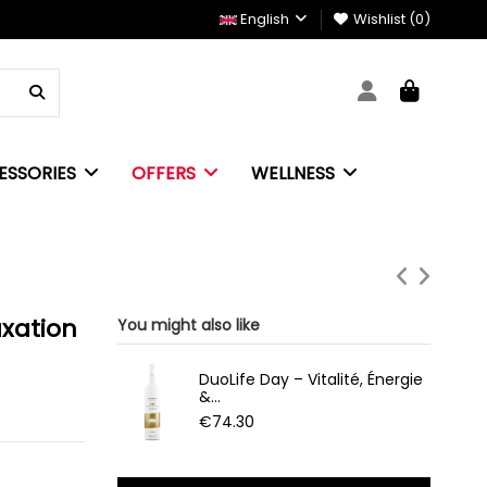
English
Wishlist (
0
)
ESSORIES
OFFERS
WELLNESS
axation
You might also like
DuoLife Day – Vitalité, Énergie
&...
€74.30
l