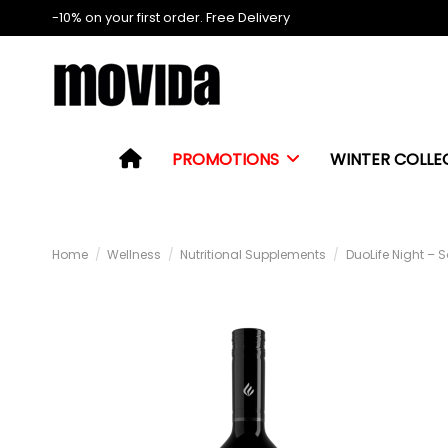
-10% on your first order. Free Delivery
PROMOTIONS
WINTER COLLE
Home
Wellness
Nutritional Supplements
DuoLife Night – 