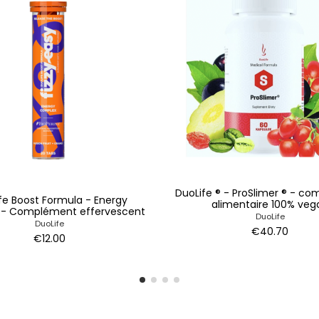
DuoLife ® - ProSlimer ® - c
fe Boost Formula - Energy
alimentaire 100% veg
- Complément effervescent
DuoLife
DuoLife
€40.70
€12.00